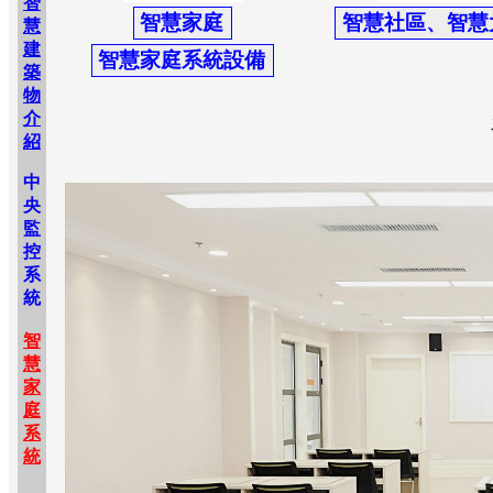
智
慧
建
築
物
介
紹
中
央
監
控
系
統
智
慧
家
庭
系
統