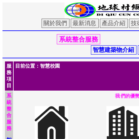
服
目前位置：智慧校園
務
項
目
系
我們的優勢:
統
整
合
服
務